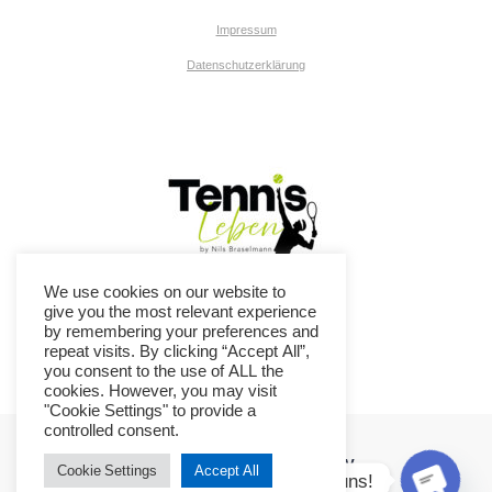
Impressum
Datenschutzerklärung
We use cookies on our website to
give you the most relevant experience
by remembering your preferences and
repeat visits. By clicking “Accept All”,
you consent to the use of ALL the
cookies. However, you may visit
"Cookie Settings" to provide a
y
controlled consent.
O
p
e
n
c
h
at
TC Ennepetal-Breckerfeld e.V.
Cookie Settings
Accept All
Kontaktiere uns!
© 2026 TC Ennepetal-Breckerfeld e.V..