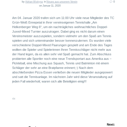
by
Adrian Woityna
in
Neues aus unserem Verein
0
on Januar 11, 2020
Am 04. Januar 2020 trafen sich um 11:00 Uhr viele neue Mitglieder des TC
Grün-Weiß Ennepetal in Ihrer vereinseigenen Tennishalle „Am
Helkenberger Weg 6“, um ein nachträgliches weihnachtliches Doppel-
Juxed-Mixed Turnier auszutragen. Dabei ging es nicht darum einen
Vereinsmeister auszuspielen, sondern vielmehr um den Spaß am Tennis
spielen und sich untereinander besser kennenzulernen. Es wurden viele
verschiedene Doppel-Mixed Paarungen gespielt und am Ende des Tages
wollten die Spieler und Spielerinnen Ihren Tennisschläger nicht mehr aus
der Hand legen, da es allen sehr viel Spaß gemacht hat. Zum Abschluss
probierten alle Sportler noch eine neue Trendsportart aus Amerika aus –
Pickleball, eine Mischung aus Squash, Tennis und Batminton mit einem
Schläger der sehr an eine Bratpfanne erinnert;-) Nach dem
abschließenden Pizza Essen verließen die neuen Mitglieder ausgepowert
und satt die Tennisanlage. Im nächsten Jahr wird diese Veranstaltung auf
jeden Fall wiederholt; waren sich alle Beteiligten einig!!!
rbt
Beitragsnavigation
Next: