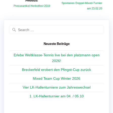
Previous:
Next
Spontanes Doppel-Mixed-Turnier
Previous
Presseartikel Herbstfest 2019
post:
am 23.02.20
post:
Search
for:
Neueste Beiträge
Erlebe Weltklasse-Tennis live bei den platzmann open
2026!
Breckerfeld erobert den Pfingst-Cup zurück
Mixed Team Cup Winter 2026
Vier LK-Hallenturniere zum Jahreswechsel
1. LK-Hallenturnier am 04. / 05.10