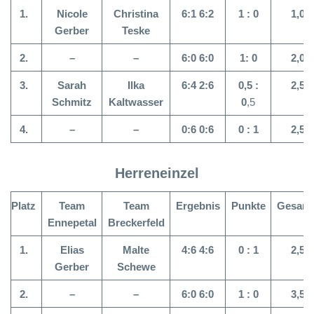
1.
Nicole
Christina
6:1 6:2
1 :
0
1,0 :
Gerber
Teske
2.
–
–
6:0 6:0
1:
0
2,0 :
3.
Sarah
Ilka
6:4 2:6
0,5 :
2,5 :
Schmitz
Kaltwasser
0
,5
4.
–
–
0:6 0:6
0 :
1
2,5 :
Herreneinzel
Platz
Team
Team
Ergebnis
Punkte
Gesamt
Ennepetal
Breckerfeld
1.
Elias
Malte
4:6 4:6
0 : 1
2,5 :
Gerber
Schewe
2.
–
–
6:0 6:0
1 :
0
3,5 :