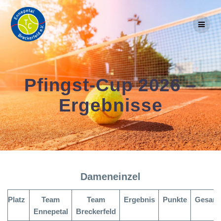
Skip
to
content
Pfingst-Cup 2026 –
Ergebnisse
Dameneinzel
Platz
Team
Team
Ergebnis
Punkte
Gesamt
Ennepetal
Breckerfeld