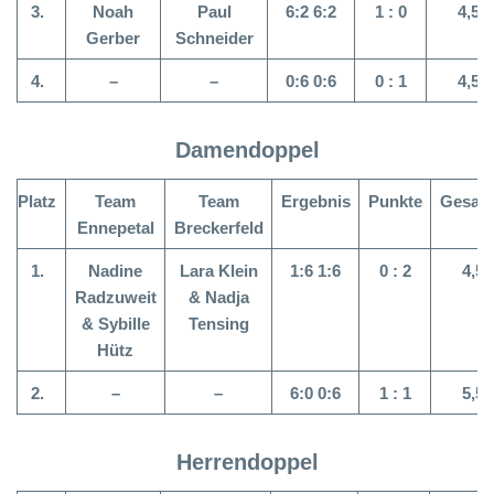
3.
Noah
Paul
6:2 6:2
1 :
0
4,5 :
Gerber
Schneider
4.
–
–
0:6 0:6
0 : 1
4,5 :
Damendoppel
Platz
Team
Team
Ergebnis
Punkte
Gesam
Ennepetal
Breckerfeld
1.
Nadine
Lara Klein
1:6 1:6
0 : 2
4,5 
Radzuweit
& Nadja
& Sybille
Tensing
Hütz
2.
–
–
6:0 0:6
1 : 1
5,5 
Herrendoppel