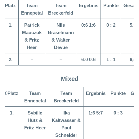
Platz
Team
Team
Ergebnis
Punkte
Gesam
Ennepetal
Breckerfeld
1.
Patrick
Nils
0:6 1:6
0 : 2
5,5 
Mauczok
Braselmann
&
Fritz
& Walter
Heer
Devue
2.
–
–
6:0 0:6
1 : 1
6,5 
Mixed
0
Platz
Team
Team
Ergebnis
Punkte
Ges
Ennepetal
Breckerfeld
1.
Sybille
Ilka
1:6 5:7
0 :
3
6
Hütz &
Kaltwasser &
Fritz Heer
Paul
Schneider