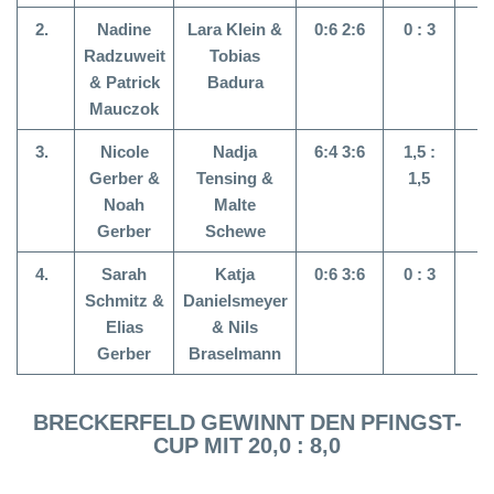
2.
Nadine
Lara Klein &
0:6 2:6
0 : 3
6
Radzuweit
Tobias
&
Patrick
Badura
Mauczok
3.
Nicole
Nadja
6:4 3:6
1,5 :
8
Gerber
&
Tensing &
1,5
Noah
Malte
Gerber
Schewe
4.
Sarah
Katja
0:6 3:6
0 : 3
8
Schmitz &
Danielsmeyer
Elias
&
Nils
Gerber
Braselmann
BRECKERFELD GEWINNT DEN PFINGST-
CUP MIT 20,0 : 8,0