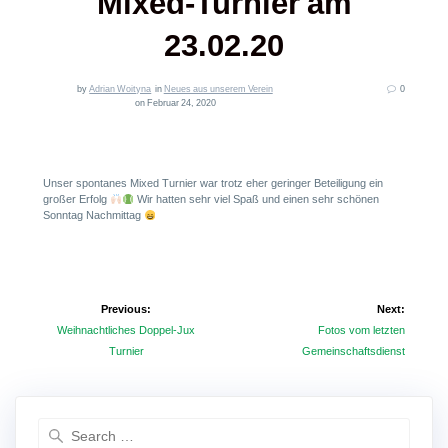
Mixed-Turnier am
23.02.20
by
Adrian Woityna
in
Neues aus unserem Verein
0
on Februar 24, 2020
Unser spontanes Mixed Turnier war trotz eher geringer Beteiligung ein
großer Erfolg
Wir hatten sehr viel Spaß und einen sehr schönen
Sonntag Nachmittag
Beitragsnavigation
Previous:
Next:
Previous
Next
Weihnachtliches Doppel-Jux
Fotos vom letzten
post:
post:
Turnier
Gemeinschaftsdienst
Search