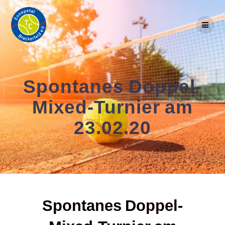
Skip
to
content
Spontanes Doppel-
Mixed-Turnier am
23.02.20
Spontanes Doppel-