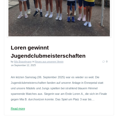
Loren gewinnt
Jugendclubmeisterschaften
by
Nils Braselmann
in
Neues aus unserem Verein
0
on September 12, 2025
Am letzten Samstag (06. September 2025) war es wieder so weit: Die
Jugendclubmeisterschaften fanden auf unserer Anlage in Ennepetal statt
und unsere Mädels und Jungs spielten bei strahlend blauem Himmel
spannende Matches aus. Siegerin war am Ende Loren A., die sich im Finale
gegen Mia B. durchsetzen konnte. Das Spiel um Platz 3 war bis…
Read more