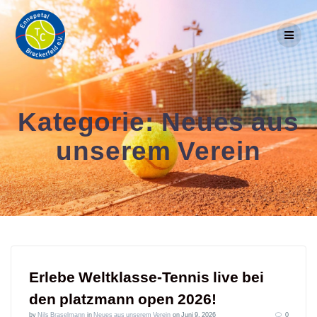
Skip
to
content
Kategorie:
Neues aus
unserem Verein
Erlebe Weltklasse-Tennis live bei
den platzmann open 2026!
by
Nils Braselmann
in
Neues aus unserem Verein
on Juni 9, 2026
0