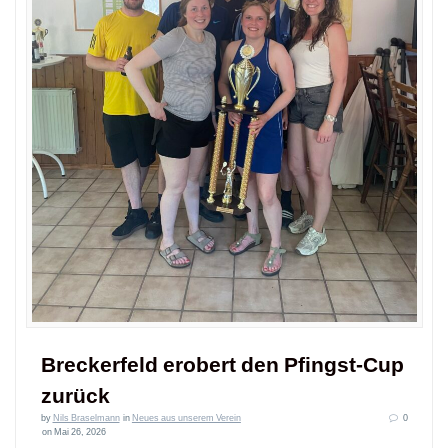
Breckerfeld erobert den Pfingst-Cup
zurück
by
Nils Braselmann
in
Neues aus unserem Verein
0
on Mai 26, 2026