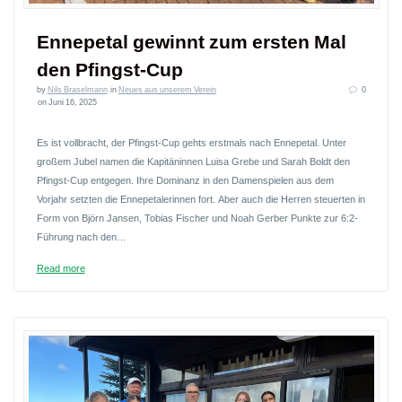
Ennepetal gewinnt zum ersten Mal
den Pfingst-Cup
by
Nils Braselmann
in
Neues aus unserem Verein
0
on Juni 16, 2025
Es ist vollbracht, der Pfingst-Cup gehts erstmals nach Ennepetal. Unter
großem Jubel namen die Kapitäninnen Luisa Grebe und Sarah Boldt den
Pfingst-Cup entgegen. Ihre Dominanz in den Damenspielen aus dem
Vorjahr setzten die Ennepetalerinnen fort. Aber auch die Herren steuerten in
Form von Björn Jansen, Tobias Fischer und Noah Gerber Punkte zur 6:2-
Führung nach den…
Read more