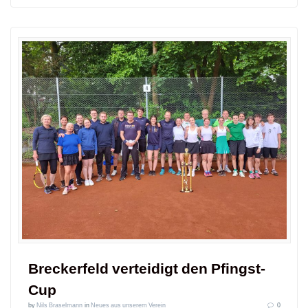
Breckerfeld verteidigt den Pfingst-
Cup
by
Nils Braselmann
in
Neues aus unserem Verein
0