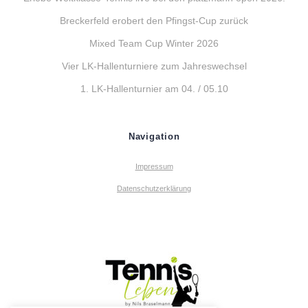
Breckerfeld erobert den Pfingst-Cup zurück
Mixed Team Cup Winter 2026
Vier LK-Hallenturniere zum Jahreswechsel
1. LK-Hallenturnier am 04. / 05.10
Navigation
Impressum
Datenschutzerklärung