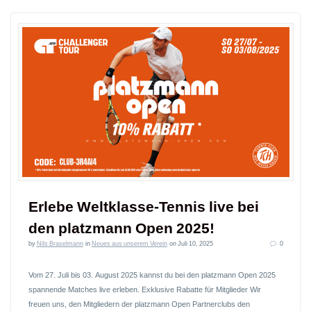
Erlebe Weltklasse-Tennis live bei
den platzmann Open 2025!
by
Nils Braselmann
in
Neues aus unserem Verein
on Juli 10, 2025
0
Vom 27. Juli bis 03. August 2025 kannst du bei den platzmann Open 2025
spannende Matches live erleben. Exklusive Rabatte für Mitglieder Wir
freuen uns, den Mitgliedern der platzmann Open Partnerclubs den