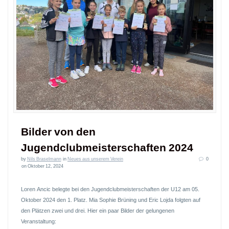
Bilder von den
Jugendclubmeisterschaften 2024
by
Nils Braselmann
in
Neues aus unserem Verein
0
on Oktober 12, 2024
Loren Ancic belegte bei den Jugendclubmeisterschaften der U12 am 05.
Oktober 2024 den 1. Platz. Mia Sophie Brüning und Eric Lojda folgten auf
den Plätzen zwei und drei. Hier ein paar Bilder der gelungenen
Veranstaltung: