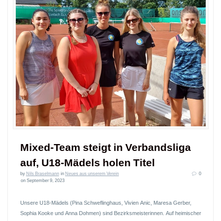
Mixed-Team steigt in Verbandsliga
auf, U18-Mädels holen Titel
by
Nils Braselmann
in
Neues aus unserem Verein
0
on September 9, 2023
Unsere U18-Mädels (Pina Schweflinghaus, Vivien Anic, Maresa Gerber,
Sophia Kooke und Anna Dohmen) sind Bezirksmeisterinnen. Auf heimischer