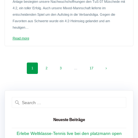
Anlage besiegten unsere Nachwuchshoffnungen den TuS 07 Müschede mit
4:2, ein toller Erfolg. Auch unsere Mixed-Mannschaft lieferte im
entscheidenden Spiel um den Aufstieg in die Verbandsliga. Gegen die
Favoriten aus Schwerte wurde ein 4:2-Heimsieg gelandet und am
heutigen…
Read more
Posts
Page
Page
Page
Page
1
2
3
…
17
navigation
Search
for:
Neueste Beiträge
Erlebe Weltklasse-Tennis live bei den platzmann open