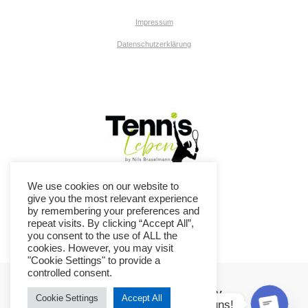
Impressum
Datenschutzerklärung
We use cookies on our website to
give you the most relevant experience
by remembering your preferences and
repeat visits. By clicking “Accept All”,
you consent to the use of ALL the
cookies. However, you may visit
"Cookie Settings" to provide a
controlled consent.
TC Ennepetal-Breckerfeld e.V.
Cookie Settings
Accept All
Kontaktiere uns!