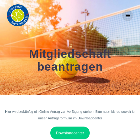
Skip
to
content
Mitgliedschaft
beantragen
Hier wird zukünftig ein Online Antrag zur Verfügung stehen. Bitte nutzt bis es soweit ist
unser Antragsformular im Downloadcenter
Downloadcenter