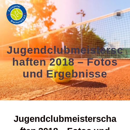
Skip
to
content
Jugendclubmeistersc
haften 2018 – Fotos
und Ergebnisse
Jugendclubmeisterscha