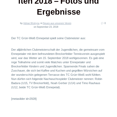
ften 2018 – Fotos und
Ergebnisse
by
Adrian Woityna
in
Neues aus unserem Verein
0
on September 23, 2018
Der TC Grün-Weiß Ennepetal spielt seine Clubmeister aus:
Der alljährlichen Clubmeisterschaft der Jugendlichen, die gemeinsam vom
Ennepetaler mit dem befreundeten Breckerfelder Tennisverein ausgespielt
wird, war das Wetter am 15. September 2018 wohlgesonnen. Es gab eine
rege Teilnahme und somit viele Matches unter Ennepetaler und
Breckerfelder Kindern und Jugendlichen. Spannende Finals sahen die
Zuschauer, die sich bei Kaffee und Kuchen und gegrillten Würstchen auf
der wunderschön gelegenen Terrasse des TC Grün-Weiß wohl fühlten.
Nun dürfen sich folgende Nachwuchsspieler Clubmeister nennen: Robin
Badura (U15, TV Breckerfeld), Noah Gerber (U14) und Timo Rauhaus
(U12, beide TC Grün-Weiß Ennepetal).
[metaslider id=2928]