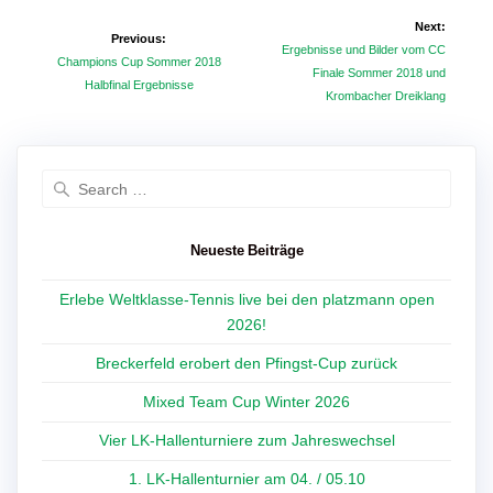
Beitragsnavigation
Next:
Previous:
Next
Ergebnisse und Bilder vom CC
Previous
Champions Cup Sommer 2018
post:
Finale Sommer 2018 und
post:
Halbfinal Ergebnisse
Krombacher Dreiklang
Search
for:
Neueste Beiträge
Erlebe Weltklasse-Tennis live bei den platzmann open
2026!
Breckerfeld erobert den Pfingst-Cup zurück
Mixed Team Cup Winter 2026
Vier LK-Hallenturniere zum Jahreswechsel
1. LK-Hallenturnier am 04. / 05.10