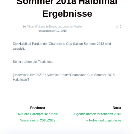
Sommer 2018 Halbfinal
Ergebnisse
by
Adrian Woityna
in
Neues aus unserem Verein
0
on September 19, 2018
Die Halbfinal-Partien der Champions Cup Saison Sommer 2018 sind
gespielt.
Somit stehen die Finals fest.
[ddownload id=“2921″ style=“link“ text=“Champions Cup Sommer 2018
Halbfinale“]
Beitragsnavigation
Previous:
Next:
Previous
Next
Aktuelle Hallenpreise für die
Jugendclubmeisterschaften 2018
post:
post:
Wintersaison 2018/2019
– Fotos und Ergebnisse