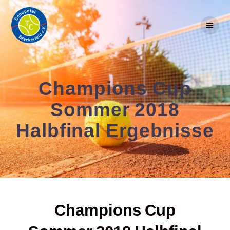
Skip
to
content
Champions Cup
Sommer 2018
Halbfinal Ergebnisse
Champions Cup