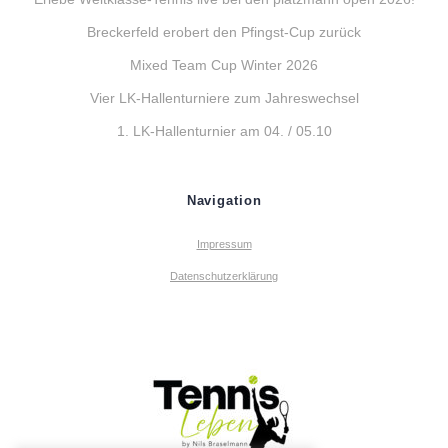
Breckerfeld erobert den Pfingst-Cup zurück
Mixed Team Cup Winter 2026
Vier LK-Hallenturniere zum Jahreswechsel
1. LK-Hallenturnier am 04. / 05.10
Navigation
Impressum
Datenschutzerklärung