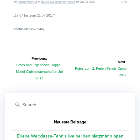
by
Adrian Woityna
in
Neues aus unserem Verein
on Juli 23, 2017
0
„17.07 bis zum 21.07.2017“
[metaslider id=2246]
Beitragsnavigation
Previous:
Next:
Previous
Fotos und Ergebnisse Doppel-
Next
Fotos vom 2. Ferien Tennis Camp
post:
Mixed Clubmeisterschaften Juli
post:
2017
2017
Search
for:
Neueste Beiträge
Erlebe Weltklasse-Tennis live bei den platzmann open