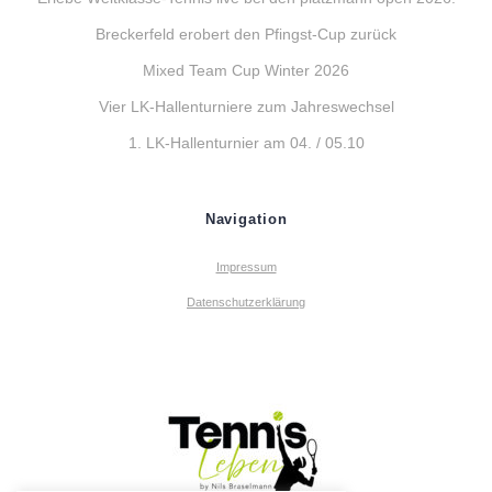
Breckerfeld erobert den Pfingst-Cup zurück
Mixed Team Cup Winter 2026
Vier LK-Hallenturniere zum Jahreswechsel
1. LK-Hallenturnier am 04. / 05.10
Navigation
Impressum
Datenschutzerklärung