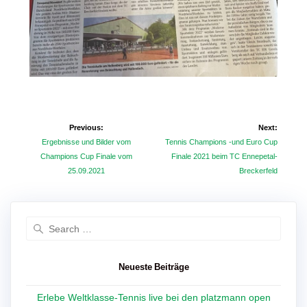
Beitragsnavigation
Previous:
Next:
Previous
Next
Ergebnisse und Bilder vom
Tennis Champions -und Euro Cup
post:
post:
Champions Cup Finale vom
Finale 2021 beim TC Ennepetal-
25.09.2021
Breckerfeld
Search
for:
Neueste Beiträge
Erlebe Weltklasse-Tennis live bei den platzmann open