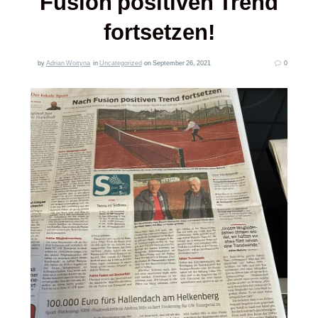
Fusion positiven Trend
fortsetzen!
by
Adrian Woityna
in
Uncategorized
on September 26, 2021
0