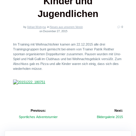
Kinder und
Jugendlichen
by
Adrian Woityna
in
Neues aus unserem Verein
0
on Dezember 27, 2015
Im Training mit Weihnachtsfeier kamen am 22.12.2015 alle drei
Trainingsgruppen bunt gemischt bei einem von Trainer Patrik Reither
spontan organisierten Doppelturnier zusammen. Pausen wurden mit Uno-
Spiel und Halli Galli im Clubhaus und bei Weihnachtsgebäck versüßt. Zum
Abschluss gab es Pizza und alle Kinder waren sich einig, dass sich dies
wiederholen müsse.
Beitragsnavigation
Previous:
Next:
Previous
Next
Sportliches Adventsturnier
Bildergalerie 2015
post:
post: