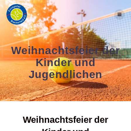
Skip
to
content
Weihnachtsfeier der
Kinder und
Jugendlichen
Weihnachtsfeier der