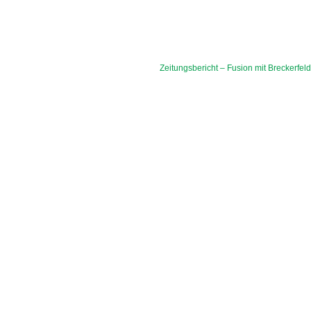
tion
Next
Zeitungsbericht – Fusion mit Breckerfel
post: