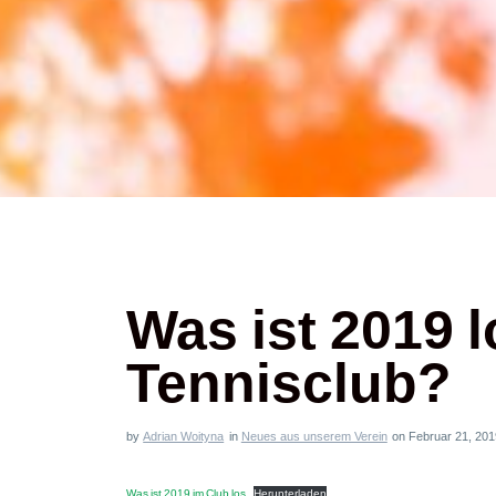
Was ist 2019 
Tennisclub?
by
Adrian Woityna
in
Neues aus unserem Verein
on Februar 21, 20
Was ist 2019 im Club los
Herunterladen