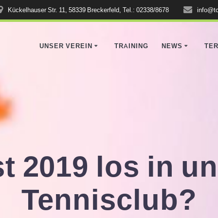
Kückelhauser Str. 11, 58339 Breckerfeld, Tel.: 02338/8678
info@tc
UNSER VEREIN
TRAINING
NEWS
TER
t 2019 los in 
Tennisclub?