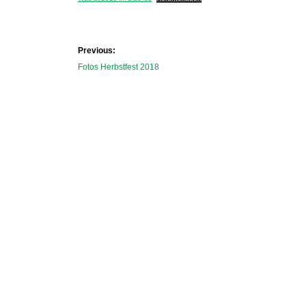
Beitragsnaviga
Previous:
Previous
Fotos Herbstfest 2018
post: