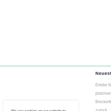
Neuest
Erlebe W
platzman
Breckerf
zurück
We use cookies on our website to