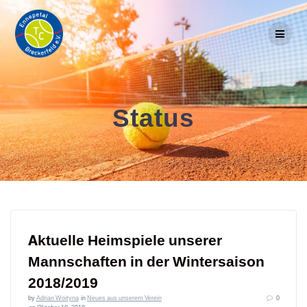
Skip
to
content
Status
Aktuelle Heimspiele unserer
Mannschaften in der Wintersaison
2018/2019
by
Adrian Woityna
in
Neues aus unserem Verein
0