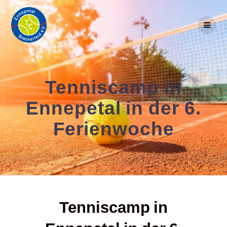
Skip
to
content
Tenniscamp in
Ennepetal in der 6.
Ferienwoche
Tenniscamp in