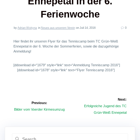
Ennepetal in der 6.
Ferienwoche
by
Adrian Woityna
in
Neues aus unserem Verein
on Juli 14, 2016
0
Hier findet ihr unseren Flyer für das Tenniscamp beim TC Grün-Weiß
Ennepetal in der 6. Woche der Sommerferien, sowie die dazugehörige
Anmeldung!
[ddownload id=“1679″ style=“link“ text=“Anmeldung Tenniscamp 2016″]
[ddownload id=“1678″ style=“link“ text=“Flyer Tenniscamp 2016″]
Beitragsnavigation
Next:
Previous:
Next
Erfolgreiche Jugend des TC
Previous
Bilder vom Voerder Kirmesumzug
post:
Grün-Weiß Ennepetal
post:
Search