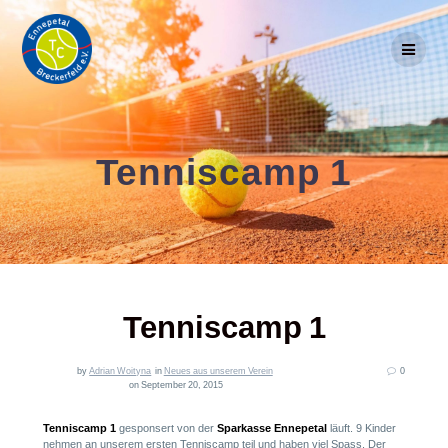
Skip
to
content
Tenniscamp 1
Tenniscamp 1
by
Adrian Woityna
in
Neues aus unserem Verein
0
on September 20, 2015
Tenniscamp
1
gesponsert von der
Sparkasse Ennepetal
läuft. 9 Kinder
nehmen an unserem ersten Tenniscamp teil und haben viel Spass. Der