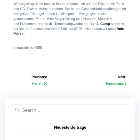
Wettergott spielt mit und die Kinder können sich auf den Plätzen mit Patrik
und CO-Trainer Moritz austoben. Spiele und Geschicklichkeitsübungen mit
der gelben Filzkugel stehen im Mittelpunkt. Mittags gibt es ein
gemeinsames Essen. Eine Siegerehrung mit Urkunden, Medaillen
und Präsenten rundete die Tenniscampwoche ab. Das
2. Camp
startet in
der letzten Ferienwoche vom 03.08. bis 07.08.. Hier haben wir noch
freie
Plätze!
[metaslider id=955]
Beitragsnavigation
Previous:
Next:
Previous
Next
Herren 30
Tenniscamp 2
post:
post:
Search
for:
Neueste Beiträge