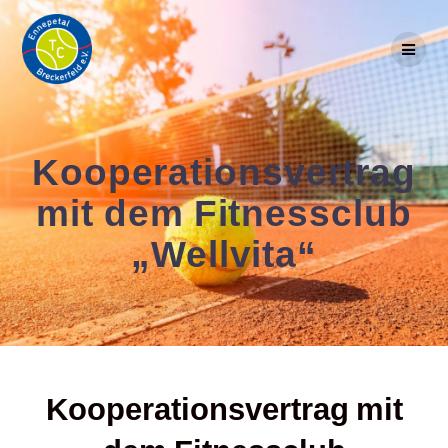
Skip
to
content
Kooperationsvertrag
mit dem Fitnessclub
„Wellvita“
Kooperationsvertrag mit