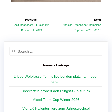
Beitragsnavigation
Previous:
Next:
Previous
Next
Zeitungsbericht – Fusion mit
Aktuelle Ergebnisse Champions
post:
post:
Breckerfeld 2019
Cup Saison 2018/2019
Search
for:
Neueste Beiträge
Erlebe Weltklasse-Tennis live bei den platzmann open
2026!
Breckerfeld erobert den Pfingst-Cup zurück
Mixed Team Cup Winter 2026
Vier LK-Hallenturniere zum Jahreswechsel