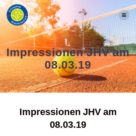
Skip
to
content
Impressionen JHV am
08.03.19
Impressionen JHV am
08.03.19