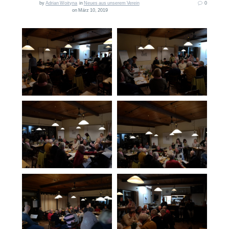
by
Adrian Woityna
in
Neues aus unserem Verein
0
on März 10, 2019