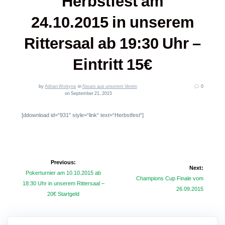
Herbstfest am
24.10.2015 in unserem
Rittersaal ab 19:30 Uhr –
Eintritt 15€
by
Adrian Woityna
in
Neues aus unserem Verein
0
on September 21, 2015
[ddownload id=“931″ style=“link“ text=“Herbstfest“]
Beitragsnavigation
Previous:
Next:
Previous
Pokerturnier am 10.10.2015 ab
Next
Champions Cup Finale vom
post:
18:30 Uhr in unserem Rittersaal –
post:
26.09.2015
20€ Startgeld