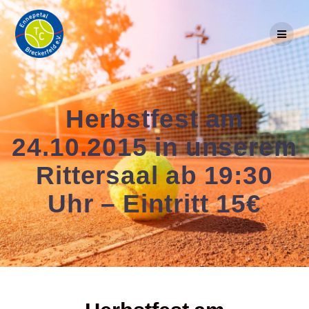
Skip
to
content
Herbstfest am
24.10.2015 in unserem
Rittersaal ab 19:30
Uhr – Eintritt 15€