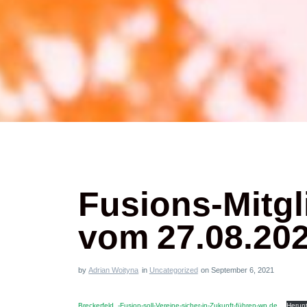
Fusions-Mitg
vom 27.08.20
by
Adrian Woityna
in
Uncategorized
on September 6, 2021
Breckerfeld_-Fusion-soll-Vereine-sicher-in-Zukunft-führen-wp.de_
Herun