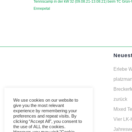
Previous
Tenniscamp in der kW 32 (09.08.21-13.08.21) beim TC Grün
post:
Ennepetal
Neuest
Erlebe W
platzman
Breckerf
zurück
We use cookies on our website to
give you the most relevant
Mixed T
experience by remembering your
preferences and repeat visits. By
Vier LK-
clicking “Accept All”, you consent to
the use of ALL the cookies.
Jahresw
However, you may visit "Cookie