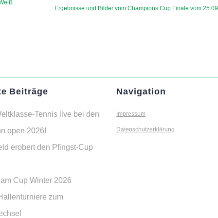
-Weiß
Next
Ergebnisse und Bilder vom Champions Cup Finale vom 25.0
post:
e Beiträge
Navigation
eltklasse-Tennis live bei den
Impressum
n open 2026!
Datenschutzerklärung
eld erobert den Pfingst-Cup
eam Cup Winter 2026
Hallenturniere zum
echsel