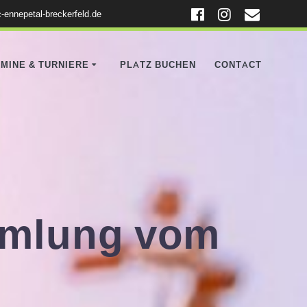
-ennepetal-breckerfeld.de
MINE & TURNIERE
PLATZ BUCHEN
CONTACT
mmlung vom