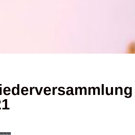
liederversammlung
21
terladen