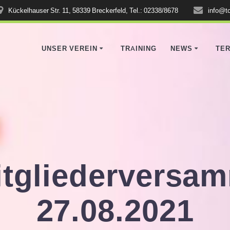
Kückelhauser Str. 11, 58339 Breckerfeld, Tel.: 02338/8678
info@tc
UNSER VEREIN
TRAINING
NEWS
TER
itgliederversa
27.08.2021