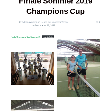
Finale Sommer 2019
Champions Cup
by
Adrian Woityna
in
Neues aus unserem Verein
0
on September 29, 2019
Finale Champions Cup Sommer 19
Herunterladen