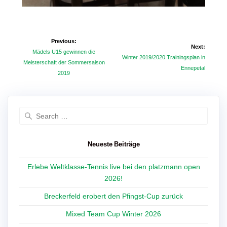
Beitragsnavigation
Previous:
Next:
Previous
Mädels U15 gewinnen die
Next
Winter 2019/2020 Trainingsplan in
post:
Meisterschaft der Sommersaison
post:
Ennepetal
2019
Search
for:
Neueste Beiträge
Erlebe Weltklasse-Tennis live bei den platzmann open
2026!
Breckerfeld erobert den Pfingst-Cup zurück
Mixed Team Cup Winter 2026