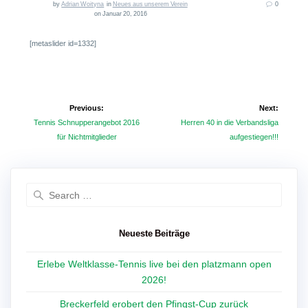
by
Adrian Woityna
in
Neues aus unserem Verein
0
on Januar 20, 2016
[metaslider id=1332]
Beitragsnavigation
Previous:
Next:
Previous
Next
Tennis Schnupperangebot 2016
Herren 40 in die Verbandsliga
post:
post:
für Nichtmitglieder
aufgestiegen!!!
Search
for:
Neueste Beiträge
Erlebe Weltklasse-Tennis live bei den platzmann open
2026!
Breckerfeld erobert den Pfingst-Cup zurück