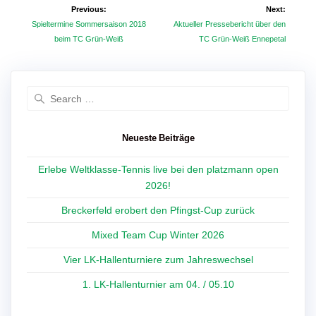
Beitragsnavigation
Previous:
Next:
Previous
Next
Spieltermine Sommersaison 2018
Aktueller Pressebericht über den
post:
post:
beim TC Grün-Weiß
TC Grün-Weiß Ennepetal
Search
for:
Neueste Beiträge
Erlebe Weltklasse-Tennis live bei den platzmann open
2026!
Breckerfeld erobert den Pfingst-Cup zurück
Mixed Team Cup Winter 2026
Vier LK-Hallenturniere zum Jahreswechsel
1. LK-Hallenturnier am 04. / 05.10