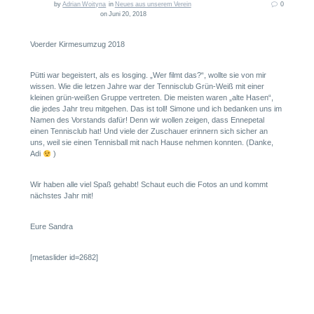
by
Adrian Woityna
in
Neues aus unserem Verein
0
on Juni 20, 2018
Voerder Kirmesumzug 2018
Pütti war begeistert, als es losging. „Wer filmt das?“, wollte sie von mir
wissen. Wie die letzen Jahre war der Tennisclub Grün-Weiß mit einer
kleinen grün-weißen Gruppe vertreten. Die meisten waren „alte Hasen“,
die jedes Jahr treu mitgehen. Das ist toll! Simone und ich bedanken uns im
Namen des Vorstands dafür! Denn wir wollen zeigen, dass Ennepetal
einen Tennisclub hat! Und viele der Zuschauer erinnern sich sicher an
uns, weil sie einen Tennisball mit nach Hause nehmen konnten. (Danke,
Adi
)
Wir haben alle viel Spaß gehabt! Schaut euch die Fotos an und kommt
nächstes Jahr mit!
Eure Sandra
[metaslider id=2682]