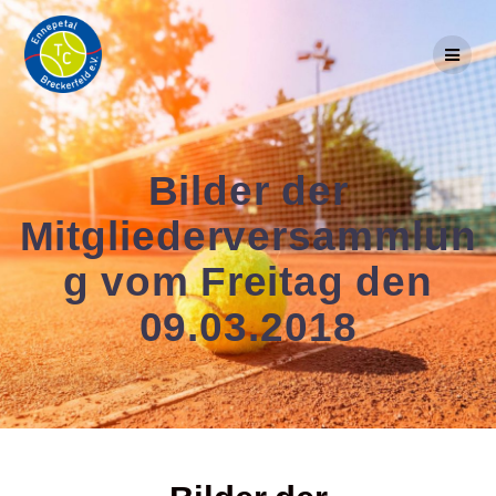
Skip
to
content
Bilder der
Mitgliederversammlun
g vom Freitag den
09.03.2018