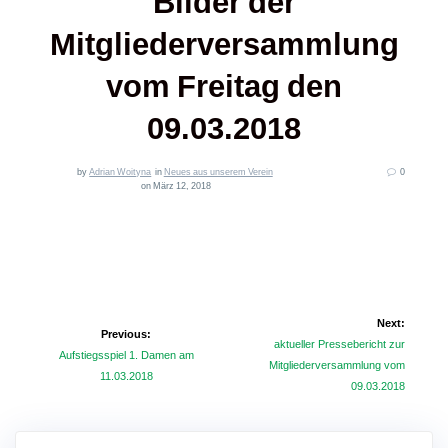
Bilder der
Mitgliederversammlung
vom Freitag den
09.03.2018
by
Adrian Woityna
in
Neues aus unserem Verein
0
on März 12, 2018
Beitragsnavigation
Next:
Previous:
Next
aktueller Pressebericht zur
Previous
Aufstiegsspiel 1. Damen am
post:
Mitgliederversammlung vom
post:
11.03.2018
09.03.2018